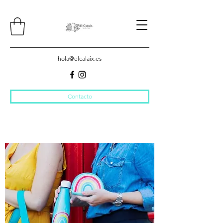
hola@elcalaix.es
Contacto