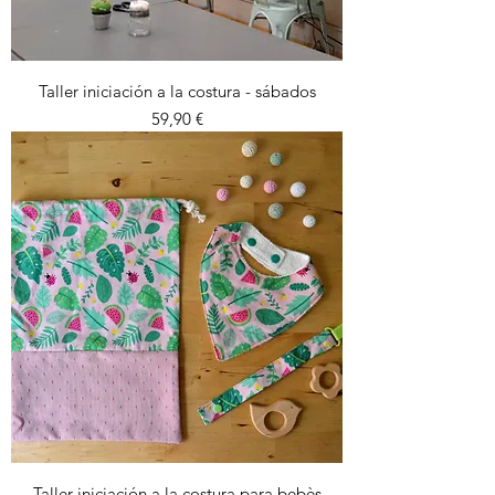
Taller iniciación a la costura - sábados
Precio
59,90 €
Taller iniciación a la costura para bebès