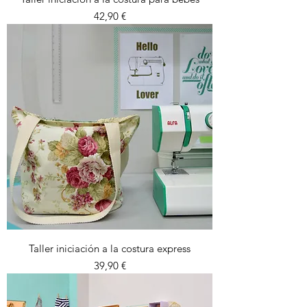
Precio
42,90 €
Taller iniciación a la costura express
Precio
39,90 €