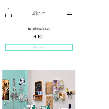
hola@elcalaix.es
Contacto