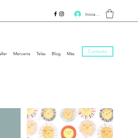
Iniciar sesión
Contacto
aller
Mercería
Telas
Blog
Más