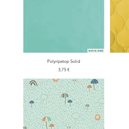
Vista rápida
Polyripstop Solid
Precio
3,75 €