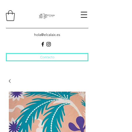
hola@elcalaix.es
Contacto