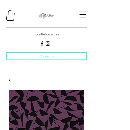
hola@elcalaix.es
Contacto