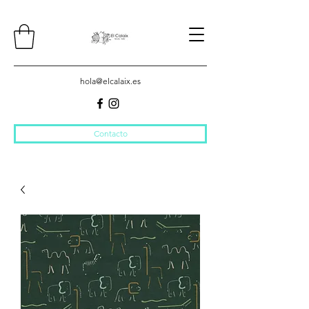
hola@elcalaix.es
Contacto