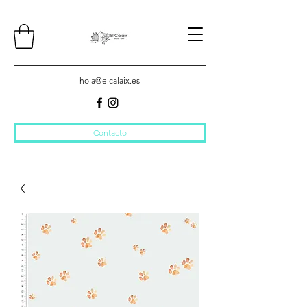
hola@elcalaix.es
Contacto