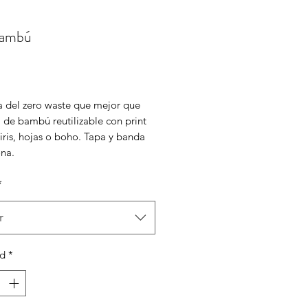
bambú
Precio
ra del zero waste que mejor que
 de bambú reutilizable con print
iris, hojas o boho. Tapa y banda
ona.
*
r
ad
*