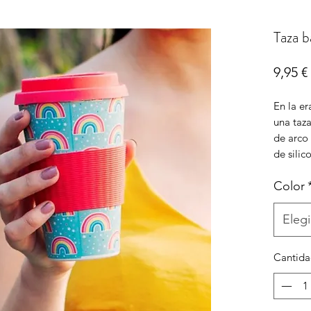
Taza 
9,95 €
En la e
una taza
de arco 
de silic
Color
Elegi
Cantid