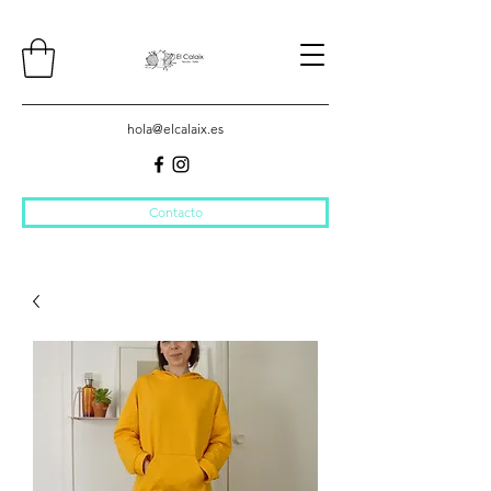
hola@elcalaix.es
Contacto