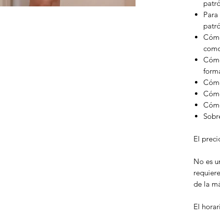
patr
Para 
patr
Cómo 
como
Cómo
form
Cómo
Cómo 
Cómo
Sobr
El preci
No es u
requier
de la m
El horar