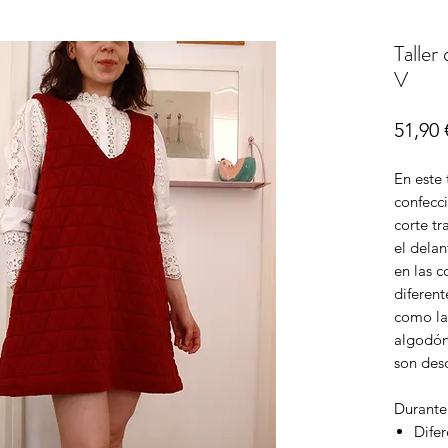
Taller
V
51,90 
En este 
confecci
corte tr
el delan
en las c
diferent
como la
algodón,
son desd
Durante 
Difer