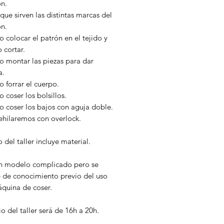
ón.
que sirven las distintas marcas del
ón.
colocar el patrón en el tejido y
 cortar.
 montar las piezas para dar
a.
 forrar el cuerpo.
coser los bolsillos.
 coser los bajos con aguja doble.
ehilaremos con overlock.
o del taller incluye material.
n modelo complicado pero se
e de conocimiento previo del uso
áquina de coser.
io del taller será de 16h a 20h.