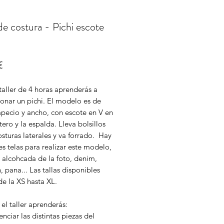
 de costura - Pichi escote
Precio
€
taller de 4 horas aprenderás a
onar un pichi. El modelo es de
apecio y ancho, con escote en V en
tero y la espalda. Lleva bolsillos
osturas laterales y va forrado. Hay
es telas para realizar este modelo,
 alcohcada de la foto, denim,
 pana... Las tallas disponibles
e la XS hasta XL.
el taller aprenderás:
enciar las distintas piezas del