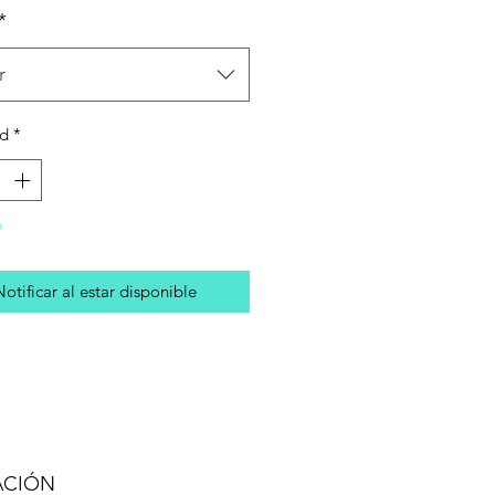
*
r
ad
*
o
Notificar al estar disponible
ACIÓN