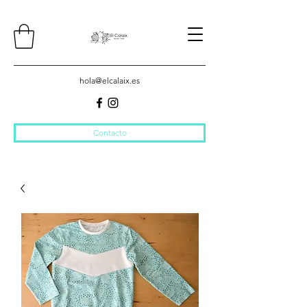
hola@elcalaix.es
Contacto