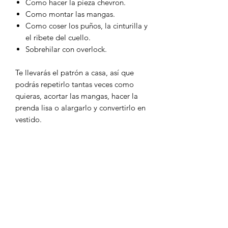
Como hacer la pieza chevron.
Como montar las mangas.
Como coser los puños, la cinturilla y
el ribete del cuello.
Sobrehilar con overlock.
Te llevarás el patrón a casa, así que
podrás repetirlo tantas veces como
quieras, acortar las mangas, hacer la
prenda lisa o alargarlo y convertirlo en
vestido.
El precio incluye material.
INFORMACIÓN ADICIONAL
En el taller trabajamos con el modelo
POLÍTICA DE CANCELACIÓN
de máquinas de coser Alfa Next30,
Alfa Next40, Alfa Practik 7 y Singer