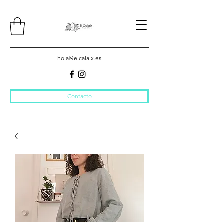
hola@elcalaix.es
Contacto