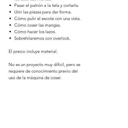
Pasar el patrón a la tela y cortarla.
Unir las piezas para dar forma.
Cómo pulir el escote con una vista.
Cómo coser las mangas.
Cómo hacer los lazos.
Sobrehilaremos con overlock.
El precio incluye material.
No es un proyecto muy difícil, pero se
requiere de conocimiento previo del
uso de la máquina de coser.
El horario del taller será de 16h a 20h.
INFORMACIÓN ADICIONAL
En el taller trabajamos con el modelo