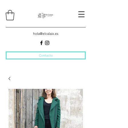
hola@elcalaix.es
Contacto