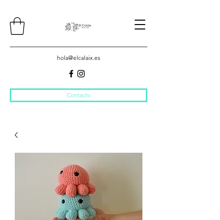
hola@elcalaix.es
Contacto