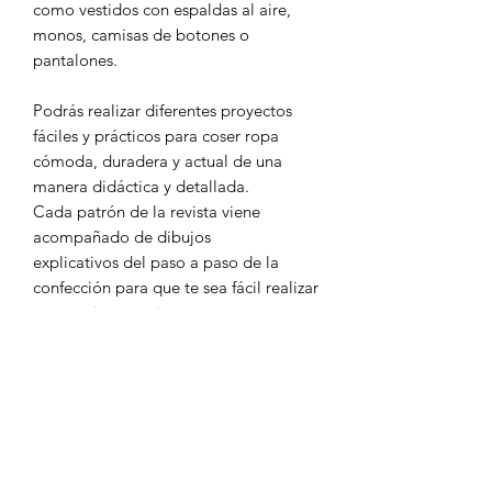
como vestidos con espaldas al aire,
monos, camisas de botones o
pantalones.
Podrás realizar diferentes proyectos
fáciles y prácticos para coser ropa
cómoda, duradera y actual de una
manera didáctica y detallada.
Cada patrón de la revista viene
acompañado de dibujos
explicativos del paso a paso de la
confección para que te sea fácil realizar
tus propias creaciones.
INFORMACIÓN DEL
PRODUCTO
Revista de patrones de Katia fabrics.
POLÍTICA DE ENVÍOS
30 modelos prácticos y actuales.