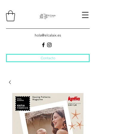
hola@elcalaix.es
Contacto