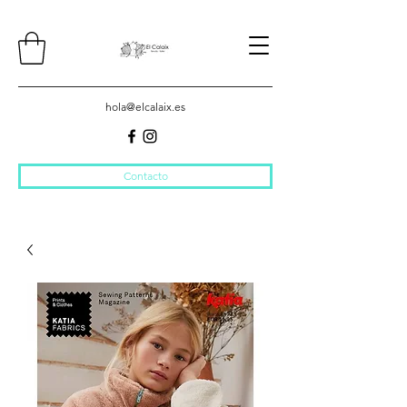
hola@elcalaix.es
Contacto