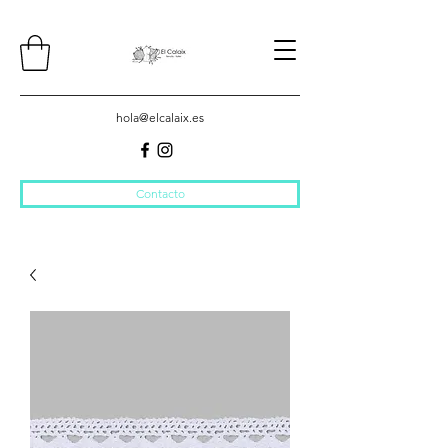
hola@elcalaix.es
Contacto