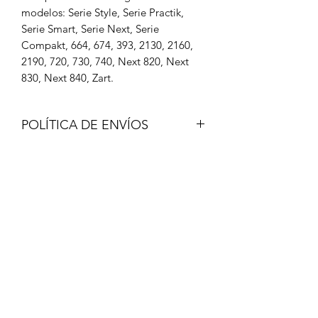
modelos: Serie Style, Serie Practik,
Serie Smart, Serie Next, Serie
Compakt, 664, 674, 393, 2130, 2160,
2190, 720, 730, 740, Next 820, Next
830, Next 840, Zart.
POLÍTICA DE ENVÍOS
Los envíos se realizan a través de
correo certificado y lo recibirás en 48-
72 horas.
Una vez hecho el envío, te facilitaré un
nº de seguimiento y un enlace donde
Formulario de suscripción
podrás ver por dónde va el paquete.
Enviar