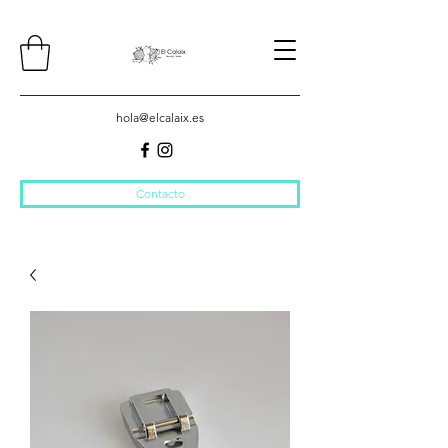
hola@elcalaix.es
Contacto