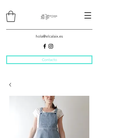
hola@elcalaix.es
Contacto