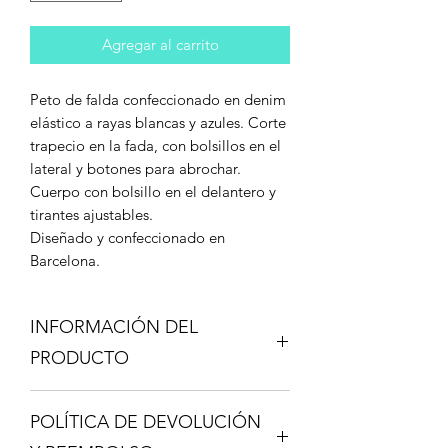
Agregar al carrito
Peto de falda confeccionado en denim
elástico a rayas blancas y azules. Corte
trapecio en la fada, con bolsillos en el
lateral y botones para abrochar.
Cuerpo con bolsillo en el delantero y
tirantes ajustables.
Diseñado y confeccionado en
Barcelona.
INFORMACIÓN DEL
PRODUCTO
98% algodón - 4% lycra
POLÍTICA DE DEVOLUCIÓN
MEDIDAS: