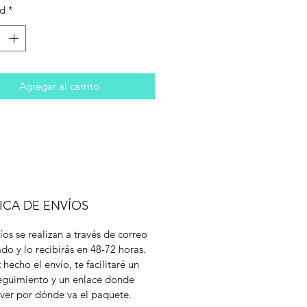
ad
*
Agregar al carrito
ICA DE ENVÍOS
íos se realizan a través de correo
cado y lo recibirás en 48-72 horas.
 hecho el envío, te facilitaré un
eguimiento y un enlace donde
ver por dónde va el paquete.