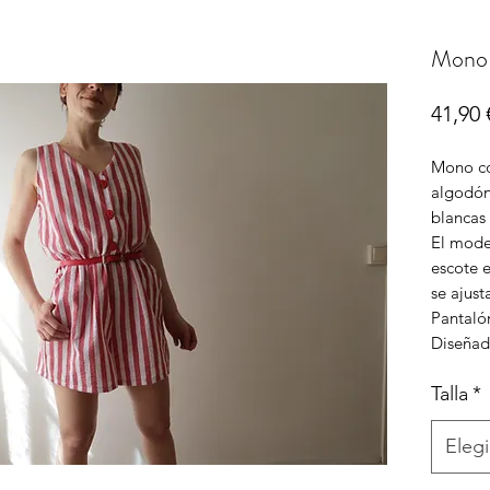
Mono 
41,90 
Mono co
algodón
blancas 
El mode
escote 
se ajust
Pantalón
Diseñad
Talla
*
Elegi