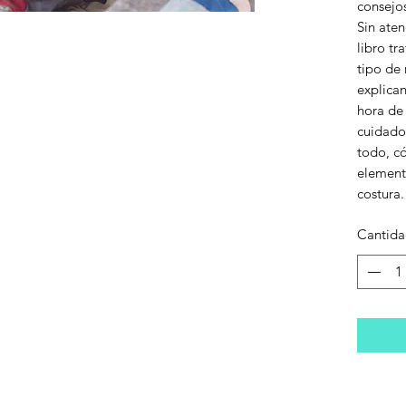
consejos
Sin aten
libro tr
tipo de 
explica
hora de 
cuidado
todo, c
elemento
costura.
Cantid