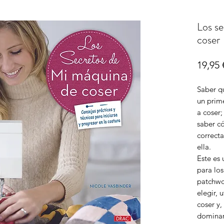
Los se
coser
19,95 
Saber q
un prim
a coser
saber c
correct
ella.
Este es 
para los
patchwo
elegir, 
coser y
dominar