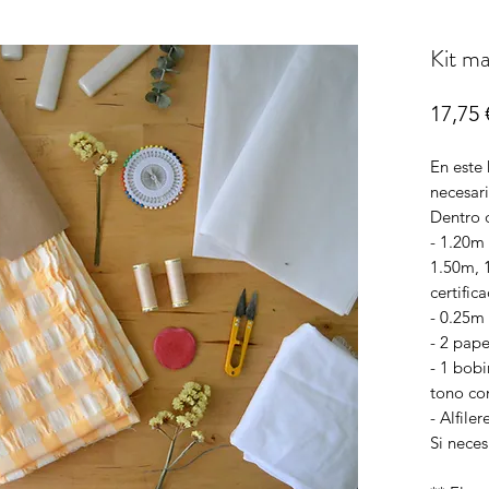
Kit ma
17,75 
En este 
necesari
Dentro d
- 1.20m
1.50m, 
certifi
- 0.25m 
- 2 pap
- 1 bob
tono con
- Alfile
Si neces