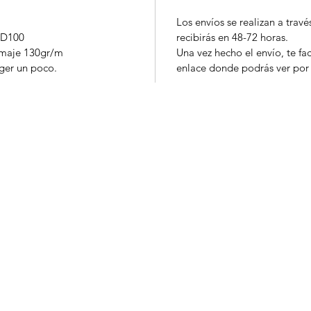
Los envíos se realizan a travé
RD100
recibirás en 48-72 horas.
amaje 130gr/m
Una vez hecho el envío, te fa
ger un poco.
enlace donde podrás ver por