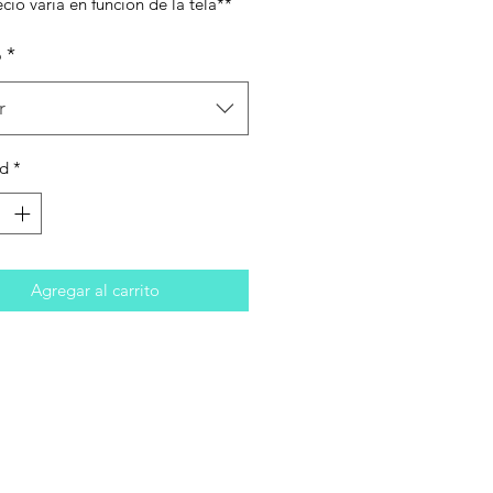
ecio varía en función de la tela**
o
*
r
ad
*
Agregar al carrito