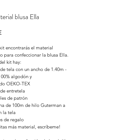
terial blusa Ella
Precio
€
kit encontrarás el material
o para confeccionar la blusa Ella.
el kit hay:
 de tela con un ancho de 1.40m -
100% algodón y
cado OEKO-TEX
de entretela
eles de patrón
ina de 100m de hilo Guterman a
 la tela
res de regalo
itas más material, escríbeme!