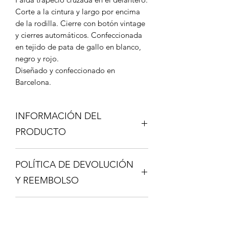
Corte a la cintura y largo por encima
de la rodilla. Cierre con botón vintage
y cierres automáticos. Confeccionada
en tejido de pata de gallo en blanco,
negro y rojo.
Diseñado y confeccionado en
Barcelona.
INFORMACIÓN DEL
PRODUCTO
100% algodón
POLÍTICA DE DEVOLUCIÓN
MEDIDAS:
Y REEMBOLSO
Talla S: cintura 68cm
cadera 88cm
Tienes 15 días para devolver tu
POLÍTICA DE ENVÍOS
compra, pero has de tener en
Talla M: cintura 72cm
cuenta que los gastos de envío irán a