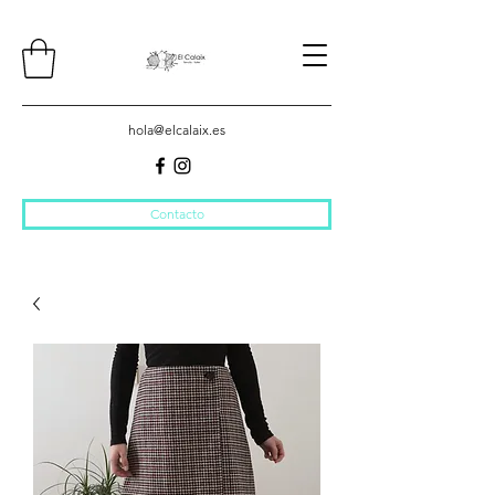
hola@elcalaix.es
Contacto