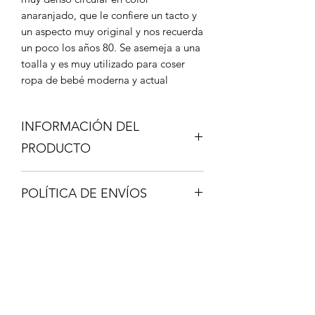
anaranjado, que le confiere un tacto y
un aspecto muy original y nos recuerda
un poco los años 80. Se asemeja a una
toalla y es muy utilizado para coser
ropa de bebé moderna y actual
INFORMACIÓN DEL
PRODUCTO
Composición 100% Algodón
POLÍTICA DE ENVÍOS
Certificado OEKO-TEX
STANDARD100
Los envíos se realizan a través de
Ancho de la tela 185cm - Gramaje
correo certificado y lo recibirás en 48-
205gr/m
72 horas.
Se recomienda utilizar una aguja de
Una vez hecho el envío, te facilitaré un
punta de bola, grosor 70/80
nº de seguimiento y un enlace donde
Mínimo de compra 25cm, 1 unidad
Formulario de suscripción
podrás ver por dónde va el paquete.
25cm, si se piden más unidades se