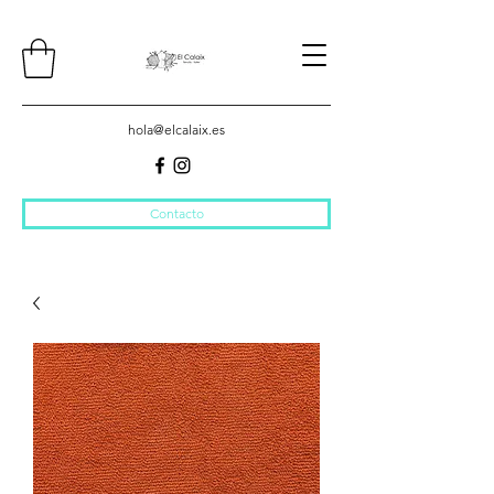
hola@elcalaix.es
Contacto