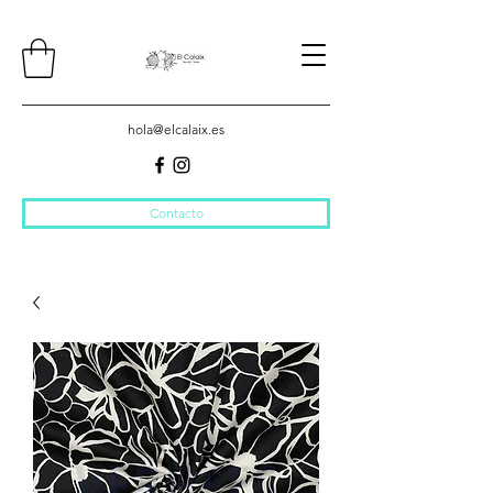
hola@elcalaix.es
Contacto