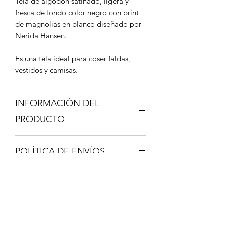
Tela de algodón satinado, ligera y
fresca de fondo color negro con print
de magnolias en blanco diseñado por
Nerida Hansen.
Es una tela ideal para coser faldas,
vestidos y camisas.
INFORMACIÓN DEL
PRODUCTO
Composición 100% Algodón
POLÍTICA DE ENVÍOS
Certificado OEKO-TEX
STANDARD100
Los envíos se realizan a través de
Ancho de la tela 146cm - Gramaje
correo certificado y lo recibirás en 48-
115gr/m
72 horas.
Aguja universal grosor 70/80
Una vez hecho el envío, te facilitaré un
Mínimo de compra 25cm, 1 unidad
nº de seguimiento y un enlace donde
25cm, si se piden más unidades se
Formulario de suscripción