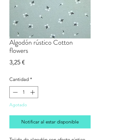
Algodón rústico Cotton
flowers
Precio
3,25 €
Cantidad
*
Agotado
Notificar al estar disponible
Tejido de algodón con efecto rústico