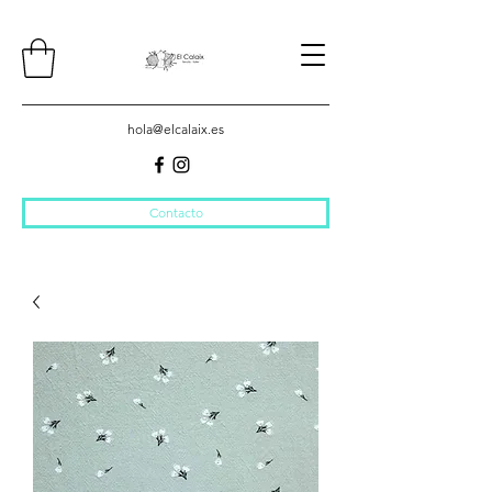
hola@elcalaix.es
Contacto