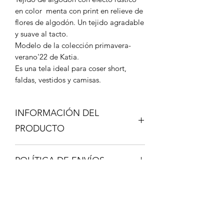
en color menta con print en relieve de
flores de algodón. Un tejido agradable
y suave al tacto.
Modelo de la colección primavera-
verano'22 de Katia.
Es una tela ideal para coser short,
faldas, vestidos y camisas.
INFORMACIÓN DEL
PRODUCTO
Composición 100% Algodón
POLÍTICA DE ENVÍOS
Certificado OEKO-TEX
STANDARD100
Los envíos se realizan a través de
Ancho de la tela 130-135cm - Gramaje
correo certificado y lo recibirás en 48-
140gr/m
72 horas.
Aguja universal grosor 80/90
Una vez hecho el envío, te facilitaré un
Mínimo de compra 25cm, 1 unidad